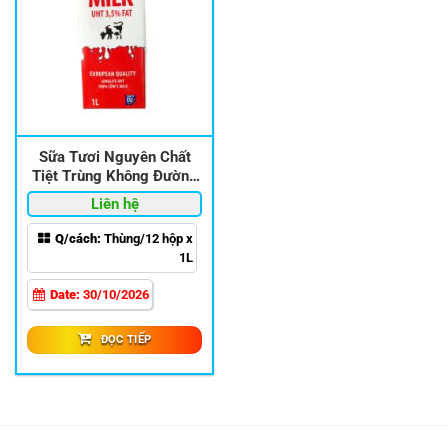
Sữa Tươi Nguyên Chất
Tiệt Trùng Không Đường
Milk Secret Hộp 1 Lít
Sữa
Liên hệ
tươi
Q/cách:
Thùng/12 hộp x
1L
Date:
30/10/2026
ĐỌC TIẾP