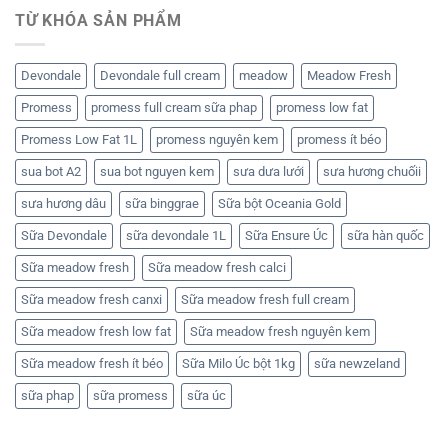
TỪ KHÓA SẢN PHẨM
Devondale
Devondale full cream
meadow
Meadow Fresh
Promess
promess full cream sữa phap
promess low fat
Promess Low Fat 1L
promess nguyên kem
promess ít béo
sua bot A2
sua bot nguyen kem
sưa dưa lưới
sưa hương chuốii
sưa hương dâu
sữa binggrae
Sữa bột Oceania Gold
Sữa Devondale
sữa devondale 1L
Sữa Ensure Úc
sữa hàn quốc
Sữa meadow fresh
Sữa meadow fresh calci
Sữa meadow fresh canxi
Sữa meadow fresh full cream
Sữa meadow fresh low fat
Sữa meadow fresh nguyên kem
Sữa meadow fresh ít béo
Sữa Milo Úc bột 1kg
sữa newzeland
sữa phap
sữa promess
sữa úc