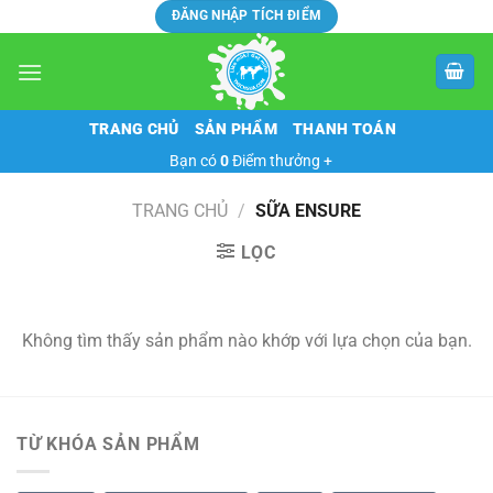
Skip
ĐĂNG NHẬP TÍCH ĐIỂM
to
content
TRANG CHỦ
SẢN PHẨM
THANH TOÁN
Bạn có
0
Điểm thưởng +
TRANG CHỦ
/
SỮA ENSURE
LỌC
Không tìm thấy sản phẩm nào khớp với lựa chọn của bạn.
TỪ KHÓA SẢN PHẨM