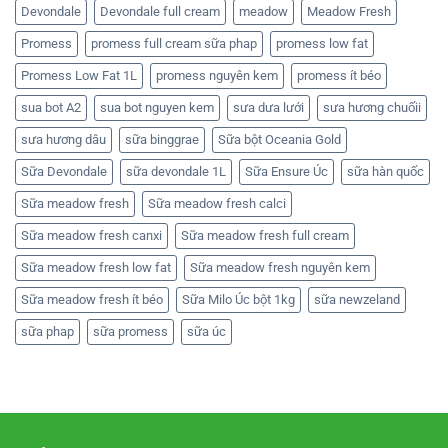
Devondale
Devondale full cream
meadow
Meadow Fresh
Promess
promess full cream sữa phap
promess low fat
Promess Low Fat 1L
promess nguyên kem
promess ít béo
sua bot A2
sua bot nguyen kem
sưa dưa lưới
sưa hương chuốii
sưa hương dâu
sữa binggrae
Sữa bột Oceania Gold
Sữa Devondale
sữa devondale 1L
Sữa Ensure Úc
sữa hàn quốc
Sữa meadow fresh
Sữa meadow fresh calci
Sữa meadow fresh canxi
Sữa meadow fresh full cream
Sữa meadow fresh low fat
Sữa meadow fresh nguyên kem
Sữa meadow fresh ít béo
Sữa Milo Úc bột 1kg
sữa newzeland
sữa phap
sữa promess
sữa úc