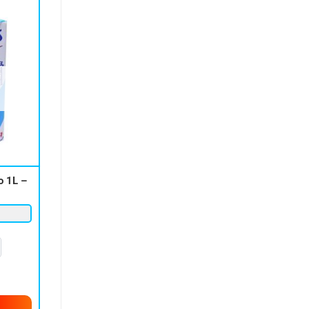
o 1L –