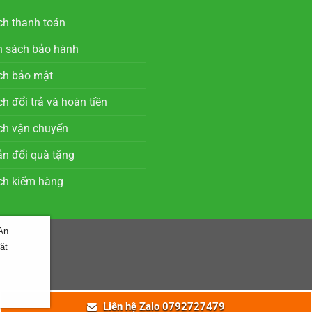
ch thanh toán
h sách bảo hành
ch bảo mật
h đổi trả và hoàn tiền
ch vận chuyển
n đổi quà tặng
ch kiểm hàng
An
ặt
Liên hệ Zalo 0792727479