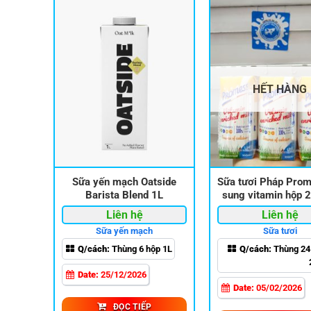
HẾT HÀNG
hông
Sữa yến mạch Oatside
Sữa tươi Pháp Pro
ganic
Barista Blend 1L
sung vitamin hộp
l
Liên hệ
Liên hệ
Sữa yến mạch
Sữa tươi
Q/cách:
Thùng 6 hộp 1L
Q/cách:
Thùng 24
Date:
25/12/2026
Date:
05/02/2026
ĐỌC TIẾP