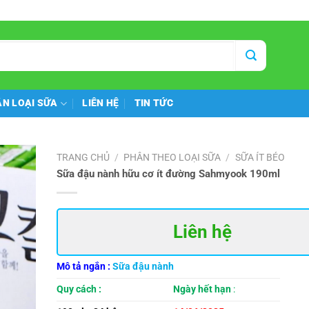
N LOẠI SỮA
LIÊN HỆ
TIN TỨC
TRANG CHỦ
/
PHÂN THEO LOẠI SỮA
/
SỮA ÍT BÉO
Sữa đậu nành hữu cơ ít đường Sahmyook 190ml
Liên hệ
Mô tả ngắn
:
Sữa đậu nành
Quy cách
:
Ngày hết hạn
: