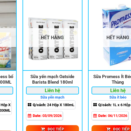
HẾT HÀNG
HẾT HÀNG
mess bổ
Sữa yến mạch Oatside
Sữa Promess Ít Bé
 200ML
Barista Blend 180ml
Thùng
Liên hệ
Liên hệ
Sữa yến mạch
Sữa ít béo
 Hộp X
Q/cách:
24 Hộp X 180mL
Q/cách:
1L x 6 Hộp
200ML
Date:
03/09/2026
Date:
06/11/2026
ĐỌC TIẾP
ĐỌC TIẾP