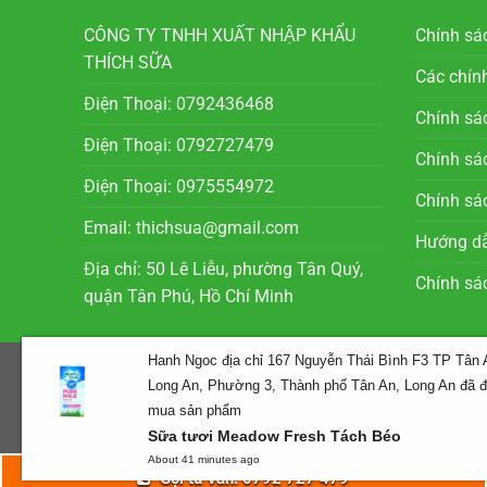
CÔNG TY TNHH XUẤT NHẬP KHẨU
Chính sá
THÍCH SỮA
Các chín
Điện Thoại: 0792436468
Chính sá
Điện Thoại: 0792727479
Chính sác
Điện Thoại: 0975554972
Chính sá
Email: thichsua@gmail.com
Hướng dẫ
Địa chỉ: 50 Lê Liễu, phường Tân Quý,
Chính sá
quận Tân Phú, Hồ Chí Minh
Hanh Ngoc địa chỉ 167 Nguyễn Thái Bình F3 TP Tân 
WEB LIÊN KẾT:
ĂN MÓN GÌ ĐÂY
Long An, Phường 3, Thành phố Tân An, Long An đã đ
Copyright 2026 ©
Thích Sữa
mua sản phẩm
Tư vấn và thiết kế web
Thiết kế web Biên Hòa
Sữa tươi Meadow Fresh Tách Béo
About 41 minutes ago
Gọi tư vấn: 0792 727 479