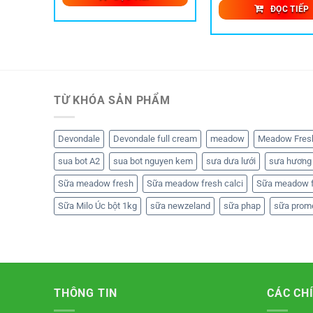
ĐỌC TIẾP
TỪ KHÓA SẢN PHẨM
Devondale
Devondale full cream
meadow
Meadow Fres
sua bot A2
sua bot nguyen kem
sưa dưa lưới
sưa hương 
Sữa meadow fresh
Sữa meadow fresh calci
Sữa meadow f
Sữa Milo Úc bột 1kg
sữa newzeland
sữa phap
sữa prom
THÔNG TIN
CÁC CH