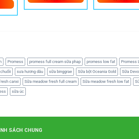
h
Promess
promess full cream sữa phap
promess low fat
Promess L
chuốii
sưa hương dâu
sữa binggrae
Sữa bột Oceania Gold
Sữa Devo
resh canxi
Sữa meadow fresh full cream
Sữa meadow fresh low fat
S
ess
sữa úc
ÍNH SÁCH CHUNG