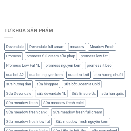
TỪ KHÓA SẢN PHẨM
Devondale
Devondale full cream
meadow
Meadow Fresh
Promess
promess full cream sữa phap
promess low fat
Promess Low Fat 1L
promess nguyên kem
promess ít béo
sua bot A2
sua bot nguyen kem
sưa dưa lưới
sưa hương chuốii
sưa hương dâu
sữa binggrae
Sữa bột Oceania Gold
Sữa Devondale
sữa devondale 1L
Sữa Ensure Úc
sữa hàn quốc
Sữa meadow fresh
Sữa meadow fresh calci
Sữa meadow fresh canxi
Sữa meadow fresh full cream
Sữa meadow fresh low fat
Sữa meadow fresh nguyên kem
Sữa meadow fresh ít béo
Sữa Milo Úc bột 1kg
sữa newzeland