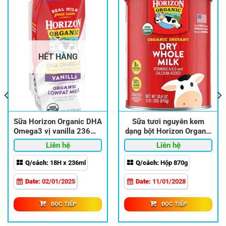
HẾT HÀNG
Sữa Horizon Organic DHA
Sữa tươi nguyên kem
Omega3 vị vanilla 236ml-
dạng bột Horizon Organic
18Hộp
Dry Whole Milk 870g
a
Sữa
Sữa
Liên hệ
Liên hệ
ơi
tươi
bột
Q/cách:
18H x 236ml
Q/cách:
Hộp 870g
Date:
02/01/2025
Date:
11/01/2028
ĐỌC TIẾP
ĐỌC TIẾP