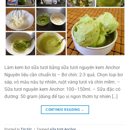
Làm kem bơ sữa tươi bằng sữa tươi nguyên kem Anchor
Nguyên liệu cần chuẩn bị – Bơ chín: 2-3 quả. Chọn loại bơ
sáp, vỏ màu nâu tự nhiên, ruột vàng tươi và chín mềm. –
Sữa tươi nguyên kem Anchor: 100–150ml. – Sữa đặc có
đường: 50 gram (dùng để tạo vị ngon thơm tự nhiên […]
CONTINUE READING
→
Posted in
Tin tức
|
Tagged
sữa tươi Anchor