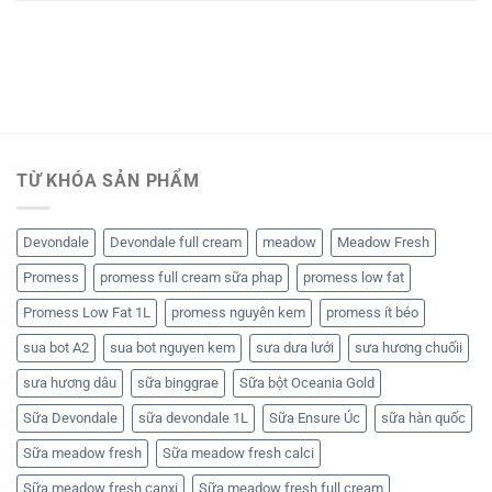
TỪ KHÓA SẢN PHẨM
Devondale
Devondale full cream
meadow
Meadow Fresh
Promess
promess full cream sữa phap
promess low fat
Promess Low Fat 1L
promess nguyên kem
promess ít béo
sua bot A2
sua bot nguyen kem
sưa dưa lưới
sưa hương chuốii
sưa hương dâu
sữa binggrae
Sữa bột Oceania Gold
Sữa Devondale
sữa devondale 1L
Sữa Ensure Úc
sữa hàn quốc
Sữa meadow fresh
Sữa meadow fresh calci
Sữa meadow fresh canxi
Sữa meadow fresh full cream