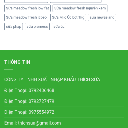
Sữa meadow fresh low fat
Sữa meadow fresh nguyên kem
Sữa meadow fresh ít béo
Sữa Milo Úc bột 1kg
sữa newzeland
sữa phap
sữa promess
sữa úc
THÔNG TIN
CÔNG TY TNHH XUẤT NHẬP KHẨU THÍCH SỮA
Điện Thoại: 0792436468
Điện Thoại: 0792727479
Điện Thoại: 0975554972
Email: thichsua@gmail.com