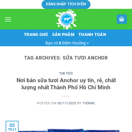
Skip
ĐĂNG NHẬP TÍCH ĐIỂM
to
content
TRANG CHỦ
SẢN PHẨM
THANH TOÁN
Bạn có
0
Điểm thưởng +
TAG ARCHIVES:
SỮA TƯƠI ANCHOR
TIN TỨC
Nơi bán sữa tươi Anchor uy tín, rẻ, chất
lượng nhất Thành Phố Hồ Chí Minh
POSTED ON
05/11/2020
BY
TIENNC
05
Th11