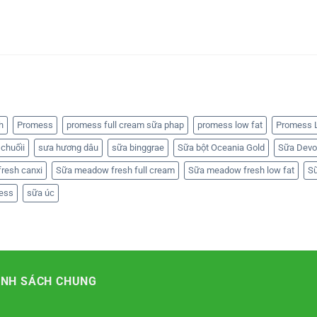
h
Promess
promess full cream sữa phap
promess low fat
Promess L
chuốii
sưa hương dâu
sữa binggrae
Sữa bột Oceania Gold
Sữa Devo
resh canxi
Sữa meadow fresh full cream
Sữa meadow fresh low fat
S
ess
sữa úc
ÍNH SÁCH CHUNG