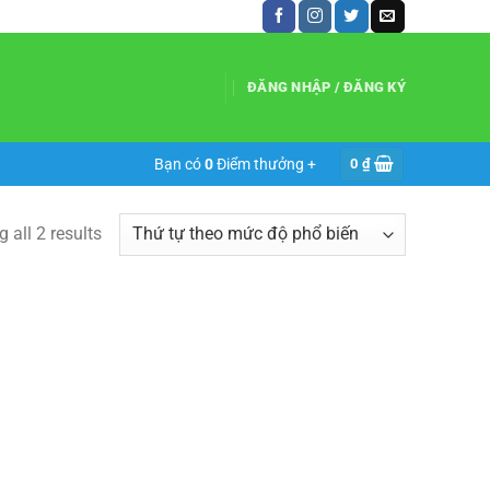
ĐĂNG NHẬP / ĐĂNG KÝ
Bạn có
0
Điểm thưởng +
0
₫
 all 2 results