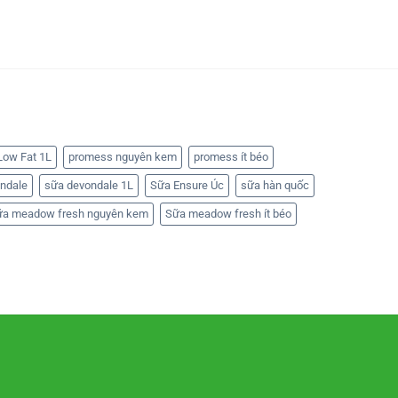
ow Fat 1L
promess nguyên kem
promess ít béo
ndale
sữa devondale 1L
Sữa Ensure Úc
sữa hàn quốc
ữa meadow fresh nguyên kem
Sữa meadow fresh ít béo