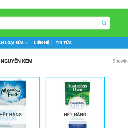
N LOẠI SỮA
LIÊN HỆ
TIN TỨC
 NGUYÊN KEM
Showing
HẾT HÀNG
HẾT HÀNG