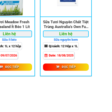
ươi Meadow Fresh
Sữa Tươi Nguyên Chất Tiệt
aland Ít Béo 1 Lít
Trùng Australia’s Own Full
Cream 1L
Liên hệ
Liên hệ
Sữa ít béo
Sữa nguyên kem
ch:
1L x 12 hộp
Q/cách:
12 Hộp x 1L
:
09/07/2026
Date:
18/08/2025
ĐỌC TIẾP
ĐỌC TIẾP