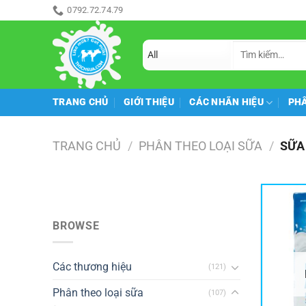
Skip
0792.72.74.79
ăn món gì đây
to
content
Tìm
kiếm:
TRANG CHỦ
GIỚI THIỆU
CÁC NHÃN HIỆU
PHÂ
TRANG CHỦ
/
PHÂN THEO LOẠI SỮA
/
SỮA
BROWSE
Các thương hiệu
(121)
Phân theo loại sữa
(107)