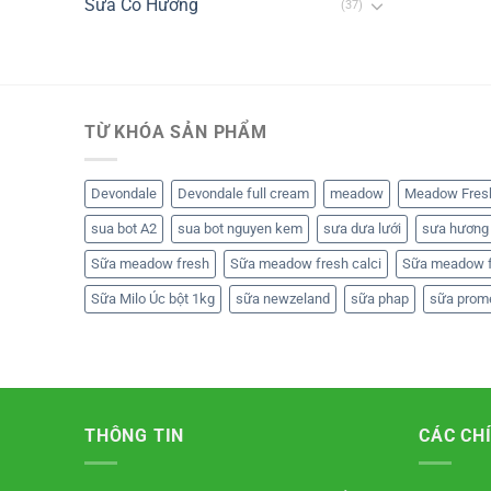
Sữa Có Hương
(37)
TỪ KHÓA SẢN PHẨM
Devondale
Devondale full cream
meadow
Meadow Fres
sua bot A2
sua bot nguyen kem
sưa dưa lưới
sưa hương 
Sữa meadow fresh
Sữa meadow fresh calci
Sữa meadow f
Sữa Milo Úc bột 1kg
sữa newzeland
sữa phap
sữa prom
THÔNG TIN
CÁC CH